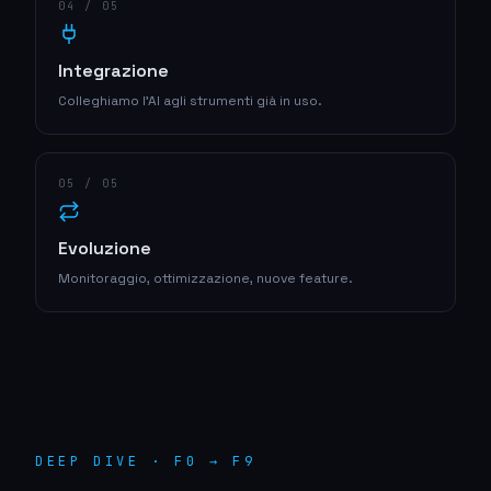
0
4
/ 05
Integrazione
Colleghiamo l'AI agli strumenti già in uso.
0
5
/ 05
Evoluzione
Monitoraggio, ottimizzazione, nuove feature.
DEEP DIVE · F0 → F9