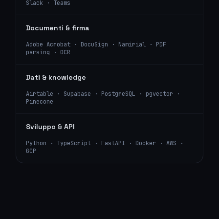
Slack · Teams
Documenti & firma
Adobe Acrobat · DocuSign · Namirial · PDF
parsing · OCR
Dati & knowledge
Airtable · Supabase · PostgreSQL · pgvector ·
Pinecone
Sviluppo & API
Python · TypeScript · FastAPI · Docker · AWS ·
GCP