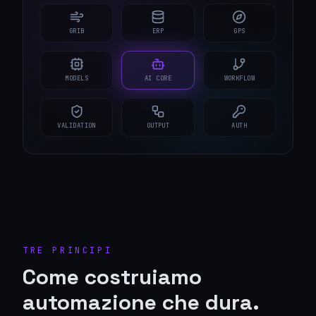
GRIB
ERP
GPS
MODELS
AI CORE
WORKFLOW
VALIDATION
OUTPUT
AUTH
TRE PRINCIPI
Come costruiamo
automazione che dura.