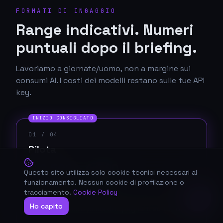
FORMATI DI INGAGGIO
Range indicativi. Numeri
puntuali dopo il briefing.
Lavoriamo a giornate/uomo, non a margine sui
consumi AI. I costi dei modelli restano sulle tue API
key.
INIZIO CONSIGLIATO
01
/ 04
Pilota
€ 2.500 – 4.500
Questo sito utilizza solo cookie tecnici necessari al
funzionamento. Nessun cookie di profilazione o
2–3 settimane
tracciamento.
Cookie Policy
Proof of Concept verticale su un caso reale.
Ho capito
Validi l'approccio prima di impegnarti su tutto.