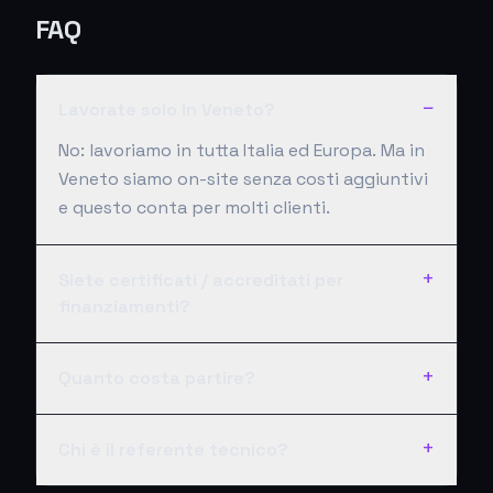
FAQ
−
Lavorate solo in Veneto?
No: lavoriamo in tutta Italia ed Europa. Ma in
Veneto siamo on-site senza costi aggiuntivi
e questo conta per molti clienti.
+
Siete certificati / accreditati per
finanziamenti?
+
Quanto costa partire?
+
Chi è il referente tecnico?