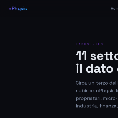
nPhysis
Ho
INDUSTRIES
11 set
il dato
Circa un terzo del
subisce. nPhysis 
proprietari, micro-
industria, finanza,