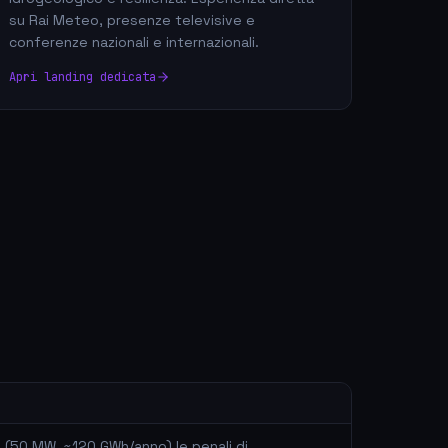
su Rai Meteo, presenze televisive e
conferenze nazionali e internazionali.
Apri landing dedicata
o (50 MW, ~120 GWh/anno) le penali di