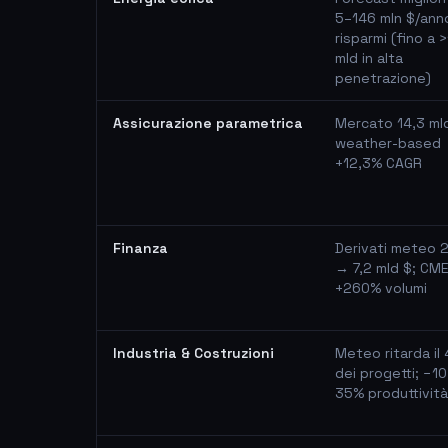
5–146 mln $/anno
risparmi (fino a >
mld in alta
penetrazione)
Assicurazione parametrica
Mercato 14,3 mld
weather-based
+12,3% CAGR
Finanza
Derivati meteo 2
→ 7,2 mld $; CM
+260% volumi
Industria & Costruzioni
Meteo ritarda il
dei progetti; −1
35% produttività