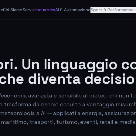
me
Chi Siamo
Servizi
Industries
AI & Automazione
Sport & Performance
tori. Un linguaggio 
 che diventa decisi
l'economia avanzata è sensibile al meteo: chi non lo
lo trasforma da rischio occulto a vantaggio misurab
meteorologia e AI — applicati a energia, assicurazion
 marittimo, trasporti, turismo, eventi, retail e media