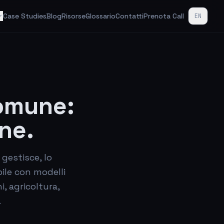
Case Studies
Blog
Risorse
Glossario
Contatti
Prenota Call
EN
comune:
one.
 gestisce, lo
ile con modelli
i, agricoltura,
.