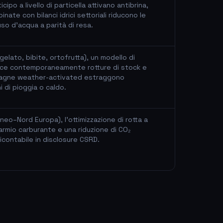
cipo a livello di particella attivano antibrina,
nate con bilanci idrici settoriali riducono le
'uso d'acqua a parità di resa.
gelato, bibite, ortofrutta), un modello di
e contemporaneamente rotture di stock e
pagne weather-activated estraggono
 di pioggia o caldo.
aneo–Nord Europa), l'ottimizzazione di rotta a
armio carburante e una riduzione di CO₂
contabile in disclosure CSRD.