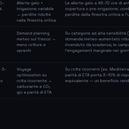
0–
Allerte gelo +
Le allerte gelo a 48–72 ore di anti
%
irrigazione variabile
copertura o pre-irrigazione; combi
→ perdite ridotte
perdite della finestra critica e l
nella finestra critica
Demand planning
Su categorie ad alta sensibilità (
meteo sul fresco →
domanda meteo-aumentato riduc
meno rotture e
invenduto da scadenza; le cam
sprechi
l'engagement marginale nei giorni
: 3–
Voyage
Su rotte ricorrenti (es. Mediterr
optimization su
parità di ETA porta 3–10% di risp
no
rotta ricorrente →
equivalente — un beneficio rendi
carburante e CO₂
giù a parità di ETA