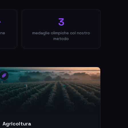
+
3
one
medaglie olimpiche col nostro
metodo
Agricoltura