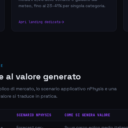
meteo, fino al 23–41% per singola categoria.
Apri landing dedicata
RE
e al valore generato
ico di mercato, lo scenario applicativo nPhysis e una
lore si traduce in pratica.
SCENARIO NPHYSIS
COME SI GENERA VALORE
 =
Forecast per-
Su un parco eolico medio italian