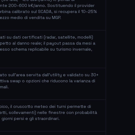
nte 200–600 k€/anno. Sostituendo il provider
bina calibrato sul SCADA, si recupera il 10–25%
 prezzo medio di vendita su MGP.
i su dati certificati (radar, satellite, modelli)
ispetto al danno reale; il payout passa da mesi a
Stesso schema replicabile su turismo invernale,
o sull'area servita dall'utility e validato su 30+
e attiva swap o opzioni che riducono la varianza di
mali.
ipico, il cruscotto meteo dei turni permette di
getti, sollevamenti) nelle finestre con probabilità
iorni persi e gli straordinari.