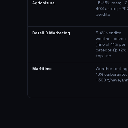
Agricoltura
+5–15% resa; −2
40% azoto; −25
perdite
Retail & Marketing
3,4% vendite
weather-driven
(fino al 41% per
categoria); +2%
top-line
Marittimo
Weather routing
10% carburante;
~300 t/nave/an