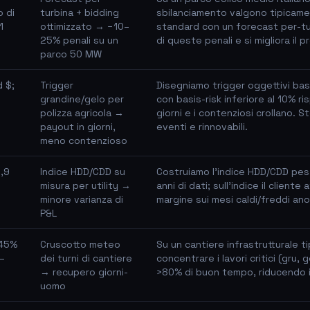
 di
turbina + bidding
sbilanciamento valgono tipicame
1
ottimizzato → −10–
standard con un forecast per-tur
25% penali su un
di queste penali e si migliora il
parco 50 MW
 $;
Trigger
Disegniamo trigger oggettivi basat
grandine/gelo per
con basis-risk inferiore al 10% r
polizza agricola →
giorni e i contenziosi crollano. 
payout in giorni,
eventi e rinnovabili.
meno contenzioso
,9
Indice HDD/CDD su
Costruiamo l'indice HDD/CDD pesat
E
misura per utility →
anni di dati; sull'indice il client
minore varianza di
margine sui mesi caldi/freddi ano
P&L
 45%
Cruscotto meteo
Su un cantiere infrastrutturale t
0–
dei turni di cantiere
concentrare i lavori critici (gru, 
→ recupero giorni-
>80% di buon tempo, riducendo i g
uomo