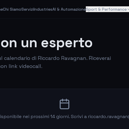
me
Chi Siamo
Servizi
Industries
AI & Automazione
Sport & Performance
con un esperto
ul calendario di Riccardo Ravagnan. Riceverai
n link videocall.
isponibile nei prossimi 14 giorni. Scrivi a riccardo.ravagn