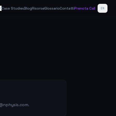
Case Studies
Blog
Risorse
Glossario
Contatti
Prenota Call
EN
an@nphysis.com.